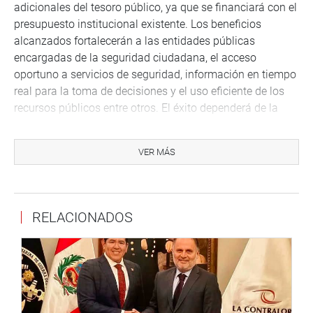
adicionales del tesoro público, ya que se financiará con el
presupuesto institucional existente. ​Los beneficios
alcanzados fortalecerán a las entidades públicas
encargadas de la seguridad ciudadana, el acceso
oportuno a servicios de seguridad, información en tiempo
real para la toma de decisiones y el uso eficiente de los
recursos públicos entre otros. El éxito dependerá de la
implementación efectiva, los recursos tecnológicos y la
colaboración institucional, agregó el parlamentario
VER MÁS
iqueño.
Datos relevantes:
1.- Por sexo:
RELACIONADOS
-El
28.6% de los hombres
y el
26.2% de las mujeres
fueron
víctimas de delitos en el mismo período. ​
-Comparado con el semestre móvil marzo-agosto 2023, la
victimización masculina aumentó en
0.3 puntos