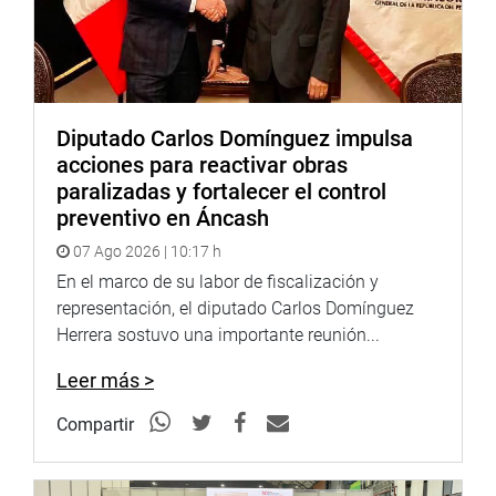
porcentuales
, mientras que la femenina disminuyó en
1.5
puntos porcentuales
.
2.- Por grupos de edad:
-El grupo más afectado es el de
15 a 29 años
, con un
Diputado Carlos Domínguez impulsa
32.9%
de victimización. ​
acciones para reactivar obras
paralizadas y fortalecer el control
-Le siguen los grupos de
30 a 49 años
(30.5%) y
50 a 59
preventivo en Áncash
años
(26.1%). ​
07 Ago 2026 | 10:17 h
-El menor porcentaje se encuentra en personas de
60
En el marco de su labor de fiscalización y
años o más
(15.7%). ​
representación, el diputado Carlos Domínguez
Herrera sostuvo una importante reunión...
3.- Por ubicación:
Leer más >
-En Lima Metropolitana, el
29.9% de la población
fue
víctima de algún delito. ​
Compartir
-En centros poblados urbanos con más de 300,000
habitantes, la victimización alcanza el
29.6%
. ​