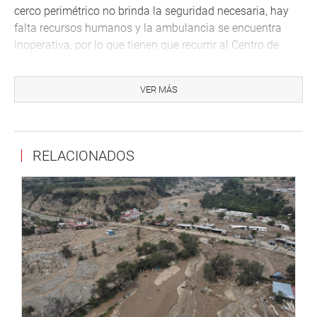
cerco perimétrico no brinda la seguridad necesaria, hay
falta recursos humanos y la ambulancia se encuentra
inoperativa, por lo que tienen que recurrir al Centro de
Salud San José, para que les preste la unidad móvil.
Mediante Oficio N.° 00212-2020-2021/TRRM-CR, dirigido
VER MÁS
a Nelson Shack Yalta, Contralor General de la República,
Rodas Malca pidió la pronta intervención y la acción de
control al referido nosocomio.
RELACIONADOS
Lima, 28 de enero de 2020
DESPACHO CONGRESAL