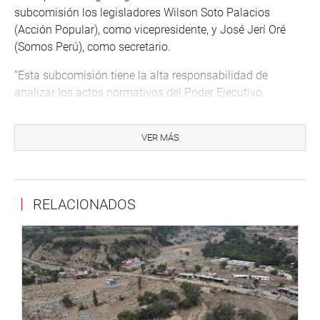
subcomisión los legisladores Wilson Soto Palacios
(Acción Popular), como vicepresidente, y José Jerí Oré
(Somos Perú), como secretario.
“Esta subcomisión tiene la alta responsabilidad de
analizar los actos normativos del Poder Ejecutivo.
Nuestra labor será ardua porque debemos analizar cada
decreto legislativo. Debemos tener en cuenta que, con el
VER MÁS
transcurrir de los años, el rol y las funciones del Congreso
ha ido modificándose”, puntualizó.
En ese sentido, sostuvo que los congresos
RELACIONADOS
contemporáneos ya no se limitan a ejercer una función
legislativa, sino que esta se complementa con las
funciones de representación y de control constitucional
que permite un efectivo equilibrio de poderes que es
fundamental para la democracia.
Lima, 11 de enero de 2023