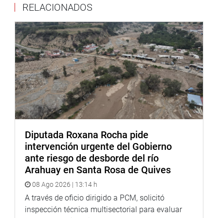
RELACIONADOS
tienen la facultad de proponer temas de trabajo e
iniciativas dentro de su propio marco temático.
Lima, 15 de noviembre de 2021
COMISIÓN DE
PUEBLOS ANDINOS
Diputada Roxana Rocha pide
intervención urgente del Gobierno
ante riesgo de desborde del río
Arahuay en Santa Rosa de Quives
08 Ago 2026 | 13:14 h
A través de oficio dirigido a PCM, solicitó
inspección técnica multisectorial para evaluar