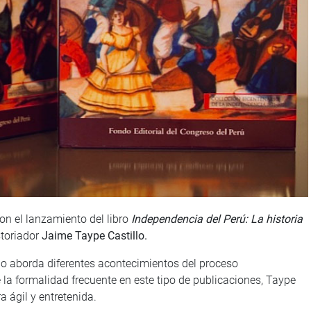
con el lanzamiento del libro
Independencia del Perú: La historia
istoriador
Jaime Taype Castillo.
no aborda diferentes acontecimientos del proceso
 la formalidad frecuente en este tipo de publicaciones, Taype
a ágil y entretenida.