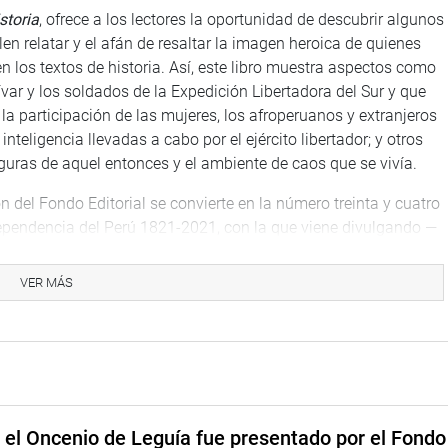
storia
, ofrece a los lectores la oportunidad de descubrir algunos
n relatar y el afán de resaltar la imagen heroica de quienes
 los textos de historia. Así, este libro muestra aspectos como
ar y los soldados de la Expedición Libertadora del Sur y que
la participación de las mujeres, los afroperuanos y extranjeros
nteligencia llevadas a cabo por el ejército libertador; y otros
uras de aquel entonces y el ambiente de caos que se vivía.
del Fondo Editorial se convierte en la número treinta y cuatro
dependencia del Perú 1821-2021, con la que viene divulgando —
micos relacionados al proceso emancipador y a los personajes
VER MÁS
ogramada para el miércoles 16 de febrero en el Museo de la
a tarde.
e el Oncenio de Leguía fue presentado por el Fondo