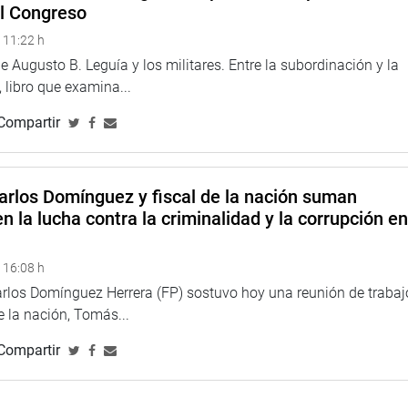
icipación de la mujer, Historia
el Congreso
 11:22 h
/ 32.00
 Augusto B. Leguía y los militares. Entre la subordinación y la
WhatsApp 924 987 288
 libro que examina...
Compartir
arlos Domínguez y fiscal de la nación suman
n la lucha contra la criminalidad y la corrupción e
 16:08 h
arlos Domínguez Herrera (FP) sostuvo hoy una reunión de trabaj
de la nación, Tomás...
Compartir