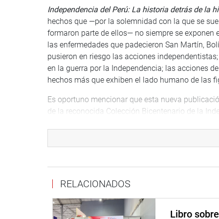
Independencia del Perú: La historia detrás de la hi
hechos que —por la solemnidad con la que se suele
formaron parte de ellos— no siempre se exponen en
las enfermedades que padecieron San Martín, Bolív
pusieron en riesgo las acciones independentistas; 
en la guerra por la Independencia; las acciones de i
hechos más que exhiben el lado humano de las fig
Es oportuno mencionar que esta nueva publicación 
de la reconocida Colección Bicentenario de la In
desde hace cuatro años— diversos trabajos acadé
que forjaron nuestra república.
La presentación de esta novedad editorial está pr
Fortaleza del Real Felipe del Callao, a las 2:00 de l
RELACIONADOS
Información adicional
Páginas: 185 pp
Libro sobr