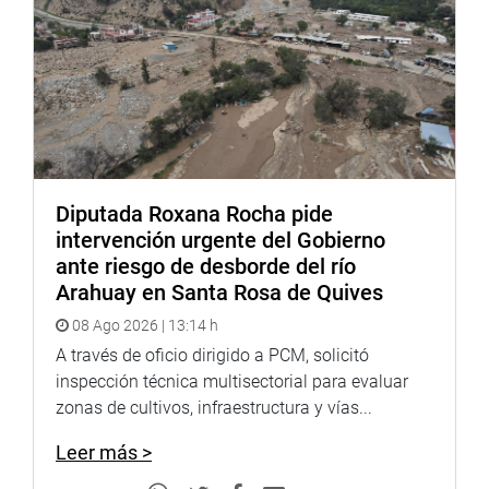
De esta manera, la Comisión de Pueblos Andinos,
Amazónicos y Afroperuanos, Ambiente y Ecología del
Congreso de la República del Perú, en atención a su Plan
de Trabajo, viene cumpliendo con su finalidad de difundir
y promover el diálogo sobre las políticas públicas en
relación a la defensa de los derechos y reivindicación de
nuestros pueblos.
Diputada Roxana Rocha pide
intervención urgente del Gobierno
ante riesgo de desborde del río
Lima, 10 de diciembre de 2021
Arahuay en Santa Rosa de Quives
08 Ago 2026 | 13:14 h
DESPACHO COMISIÓN
A través de oficio dirigido a PCM, solicitó
inspección técnica multisectorial para evaluar
zonas de cultivos, infraestructura y vías...
Leer más >