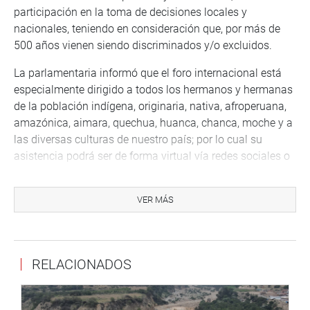
participación en la toma de decisiones locales y
nacionales, teniendo en consideración que, por más de
500 años vienen siendo discriminados y/o excluidos.
La parlamentaria informó que el foro internacional está
especialmente dirigido a todos los hermanos y hermanas
de la población indígena, originaria, nativa, afroperuana,
amazónica, aimara, quechua, huanca, chanca, moche y a
las diversas culturas de nuestro país; por lo cual su
asistencia podrá ser de forma virtual vía redes sociales o
presencial junto con las delegaciones nacionales e
internacionales que arribarán al evento, para escuchar las
VER MÁS
experiencias de los países de México, Chile, Guatemala,
Ecuador, Bolivia y Perú.
Finalmente, la clausura del evento contará con la
RELACIONADOS
presencia de principales autoridades y artistas
representativos de nuestra cultura popular.