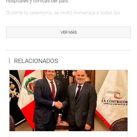
hospitales y clínicas del país.
Durante la ceremonia, se rindió homenaje a todas las
familias que han sufrido la pérdida de un bebé,
reconociendo su dolor y reafirmando que, aunque sus
VER MÁS
hijos ya no estén físicamente, el amor que sienten por
ellos sigue vivo.
“La muerte de sus bebés no les quita el título de madre o
RELACIONADOS
padre, porque el amor nunca muere”, declaró la
congresista Jáuregui de Aguayo en su discurso.
Gracias a la promulgación de la Ley Estrella, el duelo
gestacional y neonatal ha dejado de ser un tema tabú en
el Perú. Este acto simbólico y la iluminación del Congreso
son un paso fundamental hacia la visibilización de esta
difícil realidad que afecta a miles de familias en el país.
Con la luz que hoy ilumina el Congreso, se espera inspirar
a más instituciones, públicas y privadas, a unirse en este
gesto de solidaridad y apoyo a quienes han enfrentado