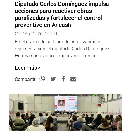
esta pérdida.
Diputado Carlos Domínguez impulsa
acciones para reactivar obras
“Que cada luz encendida sea una señal de que no están
paralizadas y fortalecer el control
solos, de que el amor por sus bebés sigue brillando, y de
preventivo en Áncash
que como sociedad estamos aquí para caminar junto a
07 Ago 2026 | 10:17 h
ellos”, concluyó Jáuregui de Aguayo, haciendo un
En el marco de su labor de fiscalización y
llamado a la unidad y la empatía ante el duelo.
representación, el diputado Carlos Domínguez
Este evento es una muestra del compromiso continuo de
Herrera sostuvo una importante reunión...
la congresista y de su labor legislativa para asegurar que
Leer más >
ninguna familia tenga que pasar por este dolor en
silencio.
Compartir
DESPACHO CONGRESAL