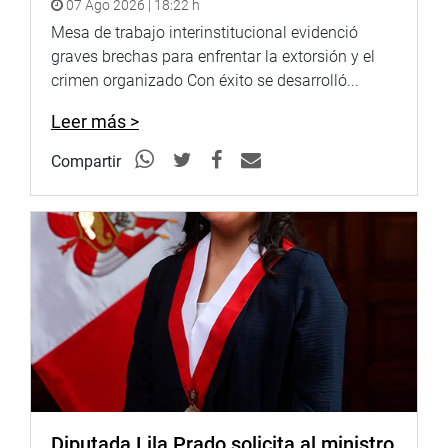
07 Ago 2026 | 18:22 h
Al inicio de la sesión, el ministro Contreras, en su
Mesa de trabajo interinstitucional evidenció
exposición ante el pleno, agradeció por la celeridad y
graves brechas para enfrentar la extorsión y el
apoyo demostrado por la Comisión de Presupuesto,
crimen organizado Con éxito se desarrolló...
presidido por el congresista José Luna Gálvez.
Leer más >
TRANSPARENCIA
Compartir
Durante la sustentación del dictamen, Luna Gálvez
destacó la transparencia durante el proceso de
aprobación en el seno de la comisión.
“Igual como lo hicimos en la aprobación de la Ley de
Presupuesto, durante todo el proceso de aprobación de
este crédito suplementario ha participado un funcionario
de la Contraloría General de la República, en calidad de
veedor, para garantizar la transparencia y el respeto al
principio de legalidad”, destacó.
El parlamentario de Podemos Perú destacó también que,
Diputada Lila Prado solicita al ministro