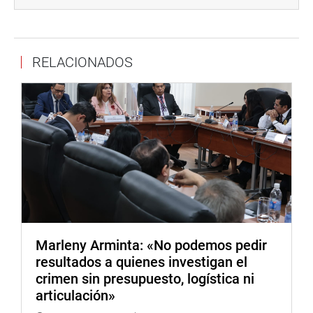
devuelva los recursos, destinados inicialmente a gastos
de operatividad y de inversiones, a atender la emergencia.
Así se atiende a las autoridades de Piura, por ejemplo,
RELACIONADOS
que anunciaron un paro regional, el 18 de abril, exigiendo
al Poder Ejecutivo la transferencia de recursos para
afrontar la emergencia.
El presidente de la Comisión de Presupuesto, José Luna
Gálvez, indicó que luego de la reunión con los voceros de
los grupos parlamentarios y el ministro de Economía y
Finanzas, Alex Contreras, durante el cuarto intermedio, se
consensuó la incorporación de seis artículos, una
disposición complementaria final, dos disposiciones
complementarias modificatorias y los anexos 11 y 12.
Marleny Arminta: «No podemos pedir
La autógrafa fue aprobada por mayoría tras una
resultados a quienes investigan el
maratónica jornada en la que participaron los ministros
crimen sin presupuesto, logística ni
de Economía y Finanzas, Alex Contreras, y de Energía y
articulación»
Minas, Oscar Vera.