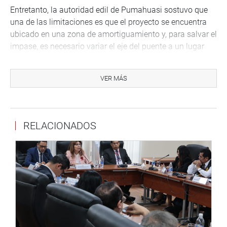
Entretanto, la autoridad edil de Pumahuasi sostuvo que
una de las limitaciones es que el proyecto se encuentra
ubicado en una zona de amortiguamiento y, para salvar el
impase, es necesario variar el eje del puente a un lugar
donde no colisione con bosques de protección
permanente.
VER MÁS
Por su parte, el representante de Devida manifestó que
existe toda la predisposición para financiar la obra,
siempre y cuando se salven todas las dificultades,
RELACIONADOS
especialmente las de índole técnico.
Lima, 21 de junio de 2021
DESPACHO CONGRESAL