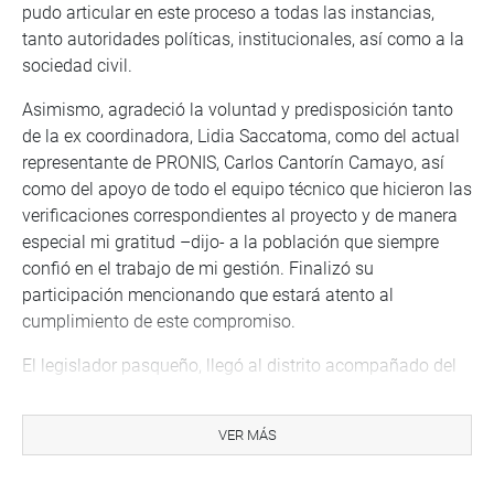
pudo articular en este proceso a todas las instancias,
tanto autoridades políticas, institucionales, así como a la
sociedad civil.
Asimismo, agradeció la voluntad y predisposición tanto
de la ex coordinadora, Lidia Saccatoma, como del actual
representante de PRONIS, Carlos Cantorín Camayo, así
como del apoyo de todo el equipo técnico que hicieron las
verificaciones correspondientes al proyecto y de manera
especial mi gratitud –dijo- a la población que siempre
confió en el trabajo de mi gestión. Finalizó su
participación mencionando que estará atento al
cumplimiento de este compromiso.
El legislador pasqueño, llegó al distrito acompañado del
director de Salud Pasco, Paul Mayorga Olivera, quienes
fueron recibidos por el alcalde, Luis Pomachagua Osorio;
VER MÁS
el jefe de la micro red de Salud, Percy Matos Espinoza y la
población en su conjunto.