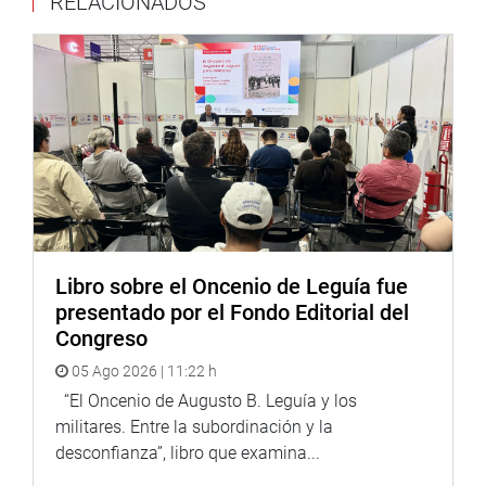
RELACIONADOS
publicación de 2015,
Pedro S. Zulen. Escritos reunidos
,
una compilación de la obra del filósofo y pionero de la
bibliotecología en el Perú y cuyos autores, Rubén Quiroz,
Joel Rojas y Pablo Quintanilla, estuvieron presentes.
En su discurso de presentación, la jefa del Fondo Editorial,
Karina Beteta, resaltó la importancia de rendir homenaje a
“un hombre cuyo pensamiento y acción dejaron una
huella profunda en la historia intelectual y social del
Perú”.
Beteta comentó que “durante años, el nombre de Pedro S.
Libro sobre el Oncenio de Leguía fue
Zulen fue un secreto bien guardado en los círculos
presentado por el Fondo Editorial del
intelectuales peruanos. Con el tiempo, su obra comenzó a
Congreso
ser reconocida, revelando un pensamiento audaz y
05 Ago 2026 | 11:22 h
profundamente original. Sin embargo, su creciente
“El Oncenio de Augusto B. Leguía y los
prestigio no estuvo acompañado de una difusión amplia.
militares. Entre la subordinación y la
Solo en tiempos recientes, estudios y ensayos han
desconfianza”, libro que examina...
iluminado su legado, situándolo definitivamente en la