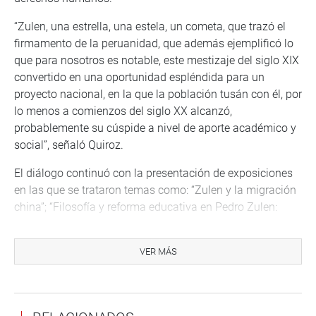
“Zulen, una estrella, una estela, un cometa, que trazó el
firmamento de la peruanidad, que además ejemplificó lo
que para nosotros es notable, este mestizaje del siglo XIX
convertido en una oportunidad espléndida para un
proyecto nacional, en la que la población tusán con él, por
lo menos a comienzos del siglo XX alcanzó,
probablemente su cúspide a nivel de aporte académico y
social”, señaló Quiroz.
El diálogo continuó con la presentación de exposiciones
en las que se trataron temas como: “Zulen y la migración
china”; “Filosofía y reforma educativa en Pedro Zulen:
hacia una transformación social”, “Zulen y Mayer;
diálogos del pensamiento político feminista en el Perú”,
VER MÁS
“La literatura de Pedro Zulen, poeta tusán”; “Pedro Zulen:
pionero de la psicología en el Perú” y otras más.
Como parte de la conmemoración, el FEC presentó la