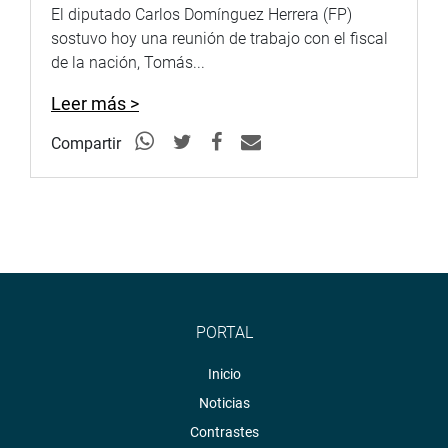
El diputado Carlos Domínguez Herrera (FP)
Librería: Jr. Huallaga 330, Cercado de Lima
sostuvo hoy una reunión de trabajo con el fiscal
de la nación, Tomás...
Precio: S/ 55.00 Teléfono: (01) 311-7777 anexo 6226
Leer más >
WhatsApp: 924 987 288 Página web:
www.congreso.gob.pe/fondoeditorial
Redes sociales:
Compartir
@fecdelperu
PORTAL
Inicio
Noticias
Contrastes