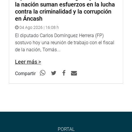
la nación suman esfuerzos en la lucha
Bonilla, entre otros.
contra la criminalidad y la corrupción
Fundado en setiembre de 1997, el Fondo Editorial del
en Áncash
Congreso ha publicado alrededor de quinientos títulos
04 Ago 2026 | 16:08 h
relacionados con la historia, la identidad y el escenario
El diputado Carlos Domínguez Herrera (FP)
social y político del país. En esa misma línea, ofrece,
sostuvo hoy una reunión de trabajo con el fiscal
además, trabajos clásicos del pensamiento peruano y
de la nación, Tomás...
difunde estudios sobre la realidad nacional.
Leer más >
Compartir
#FEC2020
#FILLIMA2020
#Volvamosaencontrarnos
Lima, 18 de agosto de 2020
PORTAL
FONDO EDITORIAL-CR