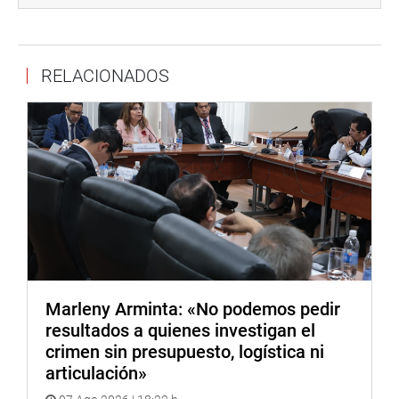
Deuda social
“Esta es parte de la deuda social que tiene el Ejecutivo
RELACIONADOS
con millones de peruanos que aportaron por el desarrollo
del país y que mes a mes vieron recortado su sueldo por
aportes obligatorios con la promesa de la casa propia,
que no se cumplió, debido a turbios manejos y
cuestionables decisiones de distintos gobiernos”, recalcó.
El líder de Podemos Perú sostuvo que la promulgación de
la norma es producto de las presiones realizadas por
Podemos Perú cuyo punto más alto fue la marcha
realizada el pasado jueves que congregó a miles de
peruanos para exigir la promulgación de esta ley, así
como el retiro de las 4 UIT de las cuentas de las AFP y el
Marleny Arminta: «No podemos pedir
cumplimiento de la ley sobre el bono de reconocimiento.
resultados a quienes investigan el
crimen sin presupuesto, logística ni
“Esta es una primera victoria en la lucha de millones de
articulación»
peruanos por la deuda social que nos tiene el Ejecutivo,