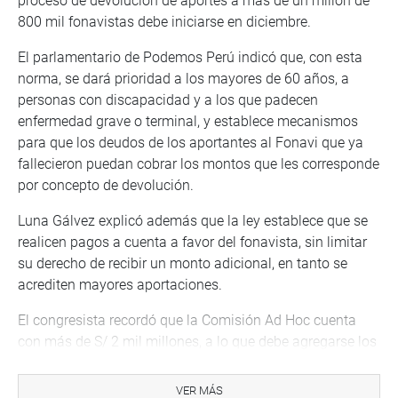
proceso de devolución de aportes a más de un millón de
800 mil fonavistas debe iniciarse en diciembre.
El parlamentario de Podemos Perú indicó que, con esta
norma, se dará prioridad a los mayores de 60 años, a
personas con discapacidad y a los que padecen
enfermedad grave o terminal, y establece mecanismos
para que los deudos de los aportantes al Fonavi que ya
fallecieron puedan cobrar los montos que les corresponde
por concepto de devolución.
Luna Gálvez explicó además que la ley establece que se
realicen pagos a cuenta a favor del fonavista, sin limitar
su derecho de recibir un monto adicional, en tanto se
acrediten mayores aportaciones.
El congresista recordó que la Comisión Ad Hoc cuenta
con más de S/ 2 mil millones, a lo que debe agregarse los
50 millones otorgados en la Ley de Presupuesto 2023,
durante su gestión frente a la Comisión de Presupuesto.
VER MÁS