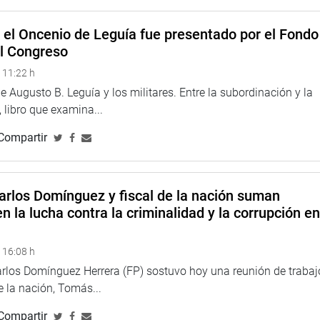
en nuevamente a un hospital, solo se confirmó su fallecimiento,
a.
e el Oncenio de Leguía fue presentado por el Fondo
el Congreso
 que las conclusiones de la audiencia serán elevadas a las
 para nuevas acciones de control político orientadas a
 11:22 h
, considerando además que hasta el momento no se ha realizado
 Augusto B. Leguía y los militares. Entre la subordinación y la
 que mantiene el reclamo ciudadano por una investigación
 libro que examina...
Compartir
arlos Domínguez y fiscal de la nación suman
n la lucha contra la criminalidad y la corrupción e
 16:08 h
arlos Domínguez Herrera (FP) sostuvo hoy una reunión de trabaj
de la nación, Tomás...
Compartir