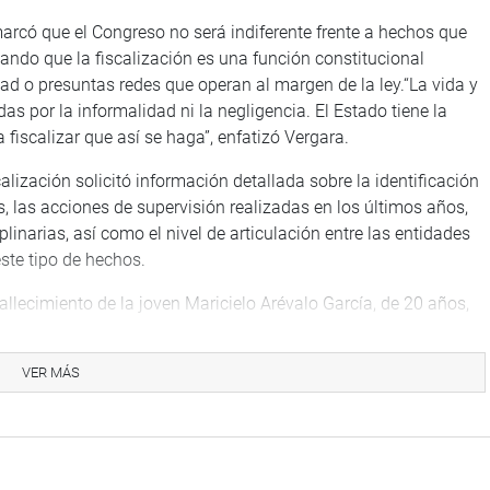
marcó que el Congreso no será indiferente frente a hechos que
ando que la fiscalización es una función constitucional
dad o presuntas redes que operan al margen de la ley.“La vida y
s por la informalidad ni la negligencia. El Estado tiene la
fiscalizar que así se haga”, enfatizó Vergara.
alización solicitó información detallada sobre la identificación
, las acciones de supervisión realizadas en los últimos años,
linarias, así como el nivel de articulación entre las entidades
 este tipo de hechos.
fallecimiento de la joven Maricielo Arévalo García, de 20 años,
ada en un inmueble que funcionaba de manera informal como
e Pucallpa. La joven había sufrido previamente un accidente de
VER MÁS
 fue trasladada a dicho local sin licencia sanitaria, donde se
la cirugía.
articipado personas que no estarían habilitadas para ejercer
abrían derivado pacientes desde hospitales públicos. Aunque