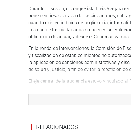
Durante la sesión, el congresista Elvis Vergara re
ponen en riesgo la vida de los ciudadanos, subray
cuando existen indicios de negligencia, informali
la salud de los ciudadanos no pueden ser vulnerada
obligación de actuar, y desde el Congreso vamos a 
En la ronda de intervenciones, la Comisión de Fisc
y fiscalización de establecimientos no autorizados
la aplicación de sanciones administrativas y discip
de salud y justicia, a fin de evitar la repetición de
El eje central de la audiencia estuvo vinculado al 
ocurrido tras una intervención quirúrgica realiz
clínica, ubicado en el jirón Sibila, en la ciudad d
tránsito el 24 de noviembre y, pese a su condición,
habría producido una grave complicación durante 
Según testimonios públicos, en el lugar habrían p
RELACIONADOS
funciones médicas, así como profesionales que h