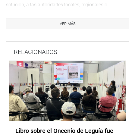
solución, a las autoridades locales, regionales o
nacionales según corresponda.
Manifestó que para el sector de Las Palmeras, gestionará
VER MÁS
ante la autoridad municipal, un terreno para que la
Institución Educativa 82072 «Las Palmeras», construya
las aulas para el nivel de Educación Secundaria.
RELACIONADOS
Actualmente los 3 niveles educativos comparten una sola
instalación.
Lima, 14 de diciembre de 2020
DESPACHO CONGRESAL
Libro sobre el Oncenio de Leguía fue