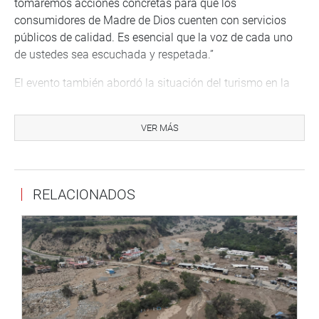
tomaremos acciones concretas para que los
consumidores de Madre de Dios cuenten con servicios
públicos de calidad. Es esencial que la voz de cada uno
de ustedes sea escuchada y respetada.”
El evento también abordó la situación del turismo en la
región, con la presentación de Renzo Ronald Ruberto
Vargas, del Plan Copesco Nacional, quien trató sobre la
VER MÁS
problemática de los servicios turísticos y los proyectos de
inversión en esta área.
La audiencia fue inaugurada por el presidente del
RELACIONADOS
Congreso, Eduardo Salhuana Cavides, y finalizó con la
clausura a cargo del rector de la UNAMAD, Joab Maquera
Ramírez, quien agradeció a todos los asistentes por su
participación activa y subrayó la importancia de estos
encuentros para fortalecer la defensa de los derechos del
consumidor.
Lima, 24 de octubre de 2024