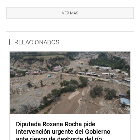
Por su parte, Aladino Fernández Rubio, presidente de la
Federación Provincial de Rondas Campesinas de Chota y
VER MÁS
presidente del Comité Regional de Rondas Campesinas,
señaló que este proyecto debe ser debatido también a
nivel nacional, tomando en cuenta los aportes de los
RELACIONADOS
ronderos de otras zonas del país.
De igual manera, el dirigente rondero Mariano Mendoza
saludó el inicio de esta discusión y coincidió con
Fernández en que la propuesta debe ser discutida con las
bases ronderiles a nivel nacional.
Los representantes de las rondas campesinas de
Cajamarca expresaron su confianza en que este proyecto
de ley pueda ser presentado lo más pronto posible para
que ingrese al debate en comisiones y termine siendo
aprobado en la Tercera Legislatura que culmina en julio
Diputada Roxana Rocha pide
de este año.
intervención urgente del Gobierno
ante riesgo de desborde del río