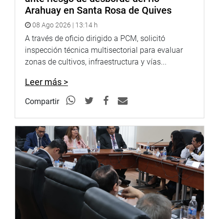
Finalmente, la congresista Mirtha Vásquez y los
Arahuay en Santa Rosa de Quives
dirigentes ronderiles acordaron sistematizar las
propuestas planteadas y concretar una próxima reunión
08 Ago 2026 | 13:14 h
para discutir con otras bases esta iniciativa legislativa.
A través de oficio dirigido a PCM, solicitó
inspección técnica multisectorial para evaluar
OFICINA DE COMUNICACIONES
zonas de cultivos, infraestructura y vías...
Leer más >
Compartir