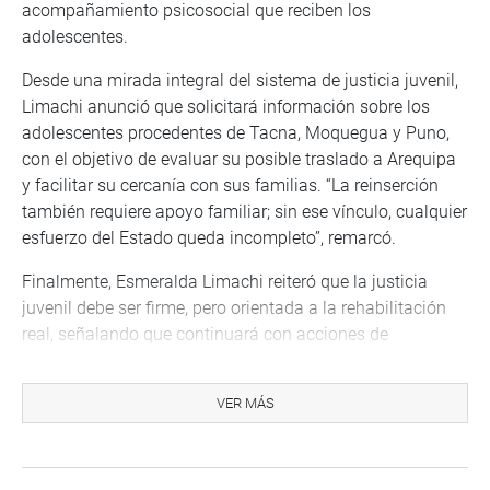
acompañamiento psicosocial que reciben los
adolescentes.
Desde una mirada integral del sistema de justicia juvenil,
Limachi anunció que solicitará información sobre los
adolescentes procedentes de Tacna, Moquegua y Puno,
con el objetivo de evaluar su posible traslado a Arequipa
y facilitar su cercanía con sus familias. “La reinserción
también requiere apoyo familiar; sin ese vínculo, cualquier
esfuerzo del Estado queda incompleto”, remarcó.
Finalmente, Esmeralda Limachi reiteró que la justicia
juvenil debe ser firme, pero orientada a la rehabilitación
real, señalando que continuará con acciones de
fiscalización y propuestas concretas para transformar el
sistema. “No se trata solo de sancionar, sino de dar
VER MÁS
oportunidades reales de cambio y construir un país más
justo”, concluyó.
DESPACHO CONGRESISTA ESMERALDA LIMACHI