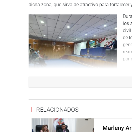
dicha zona, que sirva de atractivo para fortalecer 
Dura
los 
civi
de l
gene
reac
por 
JUE
Cabe
junt
Bolivariana (ODEBO); del Comité Olímpico Peruano 
posibles locaciones donde se realizarían los pr
RELACIONADOS
Lucanas, 25 de enero del 2022
Marleny Ar