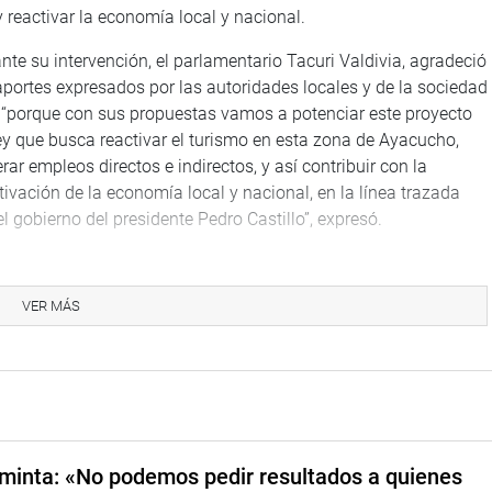
y reactivar la economía local y nacional.
nte su intervención, el parlamentario Tacuri Valdivia, agradeció
aportes expresados por las autoridades locales y de la sociedad
l “porque con sus propuestas vamos a potenciar este proyecto
ey que busca reactivar el turismo en esta zona de Ayacucho,
rar empleos directos e indirectos, y así contribuir con la
tivación de la economía local y nacional, en la línea trazada
el gobierno del presidente Pedro Castillo”, expresó.
GOS BOLIVARIANOS
 indicar que el congresista Germán Tacuri, también participó,
VER MÁS
o a la Comisión de Seguimiento de la Organización Deportiva
(COP), y de autoridades regionales, de la primera visita a
óximos Juegos Bolivarianos Ayacucho 2024.
minta: «No podemos pedir resultados a quienes