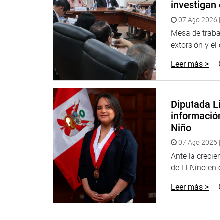
investigan 
Despacho Congresal
07 Ago 2026 |
Mesa de trabaj
extorsión y el
Leer más >
Diputada Li
informació
Niño
07 Ago 2026 |
Ante la creci
de El Niño en el
Leer más >