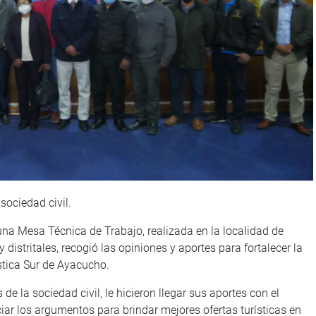
sociedad civil.
una Mesa Técnica de Trabajo, realizada en la localidad de
 distritales, recogió las opiniones y aportes para fortalecer la
ística Sur de Ayacucho.
 de la sociedad civil, le hicieron llegar sus aportes con el
nciar los argumentos para brindar mejores ofertas turísticas en