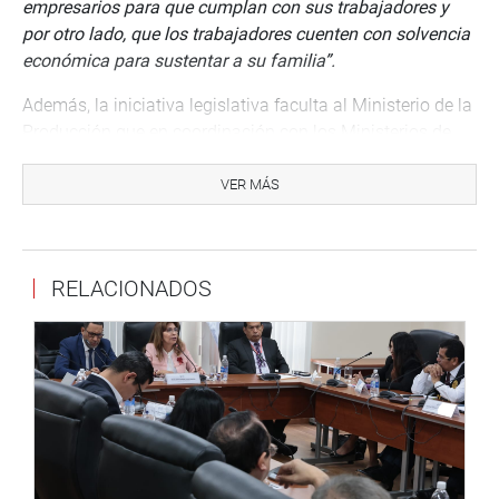
empresarios para que cumplan con sus trabajadores y
por otro lado, que los trabajadores cuenten con solvencia
económica para sustentar a su familia”.
Además, la iniciativa legislativa faculta al Ministerio de la
Producción que en coordinación con los Ministerios de
Economía y Finanzas y el Ministerio de Trabajo y
Promoción del Empleo elaboren un plan de incentivos.
VER MÁS
“
Tenemos que implementar incentivos para las
microempresas, porque ha sido el sector más perjudicado
por la actual crisis económica, asimismo se hace
RELACIONADOS
necesario fortalecerlos para que se conviertan en
generadores de empleo. Los incentivos los convoca a que
hagan los esfuerzos para lograr metas y nuestra meta,
como país, es salir lo menos afectados de esta crisis
”,
finalizó el congresista Rubio Gariza.
Lima, 31 de agosto de 2020
DESPACHO CONGRESAL