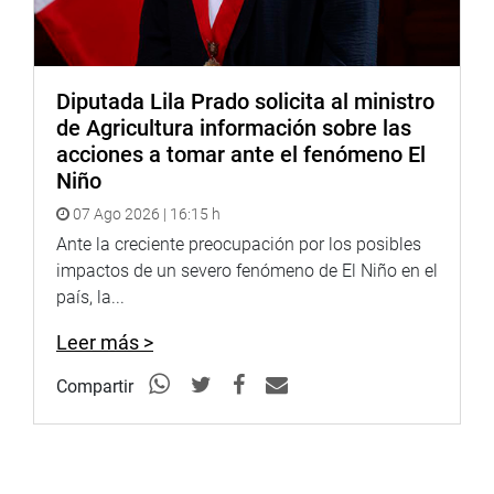
el bienestar de la infancia peruana, se compromete a
continuar realizando acciones de sensibilización y
protección para atender las necesidades y garantizar los
derechos de todos los niños, niñas y adolescentes del
Diputada Lila Prado solicita al ministro
país.
de Agricultura información sobre las
acciones a tomar ante el fenómeno El
Niño
COMISIÓN ESPECIAL MULTIPARTIDARIA DE
PROTECCIÓN A LA INFANCIA
07 Ago 2026 | 16:15 h
Ante la creciente preocupación por los posibles
impactos de un severo fenómeno de El Niño en el
país, la...
Leer más >
Compartir