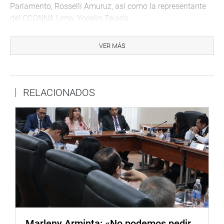
Parlamento, Rosselli Amuruz, así como la representante
del CCONNA Lima, Yoselin Tejada.
Además, se hicieron presentes el pequeño Pablo Rosadio,
VER MÁS
de tan solo 5 años, y el gerente de Desarrollo e Inclusión
Social de la Municipalidad Provincial de Huaral.
En su discurso, la congresista Limachi expresó: «Este acto
RELACIONADOS
simbólico no solo nos recuerda la importancia de
proteger y garantizar los derechos de nuestros niños y
niñas, sino que también nos insta a redoblar nuestros
esfuerzos en la lucha contra la explotación y el abuso
infantil”.
Añadió que, “como representantes del pueblo, es nuestro
deber trabajar incansablemente para construir un futuro
seguro, prometedor e inclusivo para la infancia peruana.
Les anuncio que presentaremos un proyecto de ley que
garantice la prevención y control de la anemia infantil,
necesitamos tener niños fuertes y felices”, enfatizó.
Marleny Arminta: «No podemos pedir