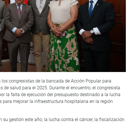
n los congresistas de la bancada de Acción Popular para
s de salud para el 2025. Durante el encuentro, el congresista
r la falta de ejecución del presupuesto destinado a la lucha
para mejorar la infraestructura hospitalaria en la región
n su gestión este año; la lucha contra el cáncer, la fiscalización