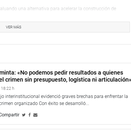
valuando una alternativa para acelerar la construcción de
ura
 de establecimientos de salud sin largos procesos burocráticos.
VER MÁS
nstalarse estas unidades equipadas.
A MENDOZA
minta: «No podemos pedir resultados a quienes
el crimen sin presupuesto, logística ni articulación
 18:22 h
o interinstitucional evidenció graves brechas para enfrentar la
 crimen organizado Con éxito se desarrolló...
Compartir