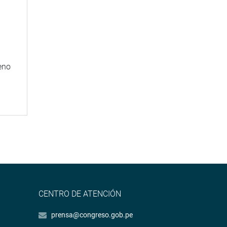
eno
CENTRO DE ATENCIÓN
prensa@congreso.gob.pe