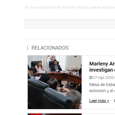
En su exposición, el ministro indicó que se está e
hospitales en las regiones a través de infraestruct
modular portátil, que permitiría atender la crisis
Para ello, los gobiernos regionales y locales
deberán disponer de terrenos en los que puedan i
DESPACHO DEL CONGRESISTA ELVIS VERGAR
RELACIONADOS
Marleny Ar
investigan 
07 Ago 2026 |
Mesa de trabaj
extorsión y el
Leer más >