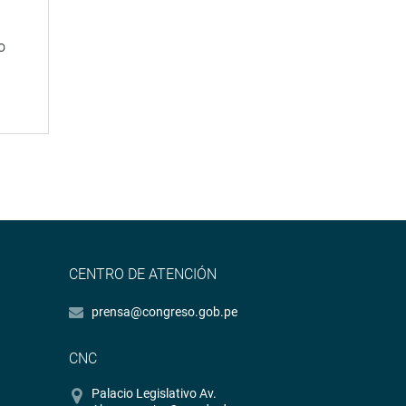
o
CENTRO DE ATENCIÓN
prensa@congreso.gob.pe
CNC
Palacio Legislativo Av.