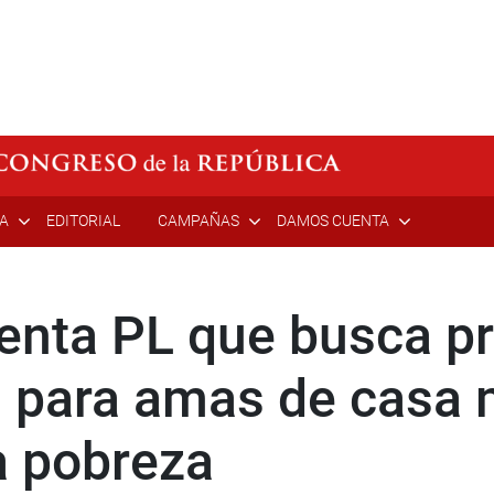
ÍA
EDITORIAL
CAMPAÑAS
DAMOS CUENTA
senta PL que busca p
 para amas de casa 
a pobreza