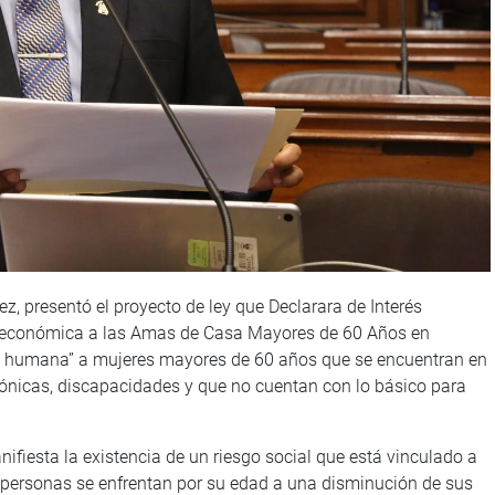
z, presentó el proyecto de ley que Declarara de Interés
ioeconómica a las Amas de Casa Mayores de 60 Años en
ad humana” a mujeres mayores de 60 años que se encuentran en
nicas, discapacidades y que no cuentan con lo básico para
nifiesta la existencia de un riesgo social que está vinculado a
s personas se enfrentan por su edad a una disminución de sus