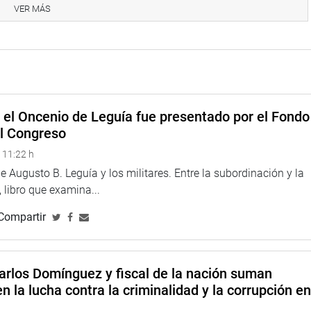
VER MÁS
ia y República de Trinidad y Tobago. Así como en el Perú, los
 reducir los índices de extrema pobreza del Perú.
rvicio del pueblo.
e el Oncenio de Leguía fue presentado por el Fondo
el Congreso
 11:22 h
 Augusto B. Leguía y los militares. Entre la subordinación y la
 libro que examina...
Compartir
arlos Domínguez y fiscal de la nación suman
n la lucha contra la criminalidad y la corrupción e