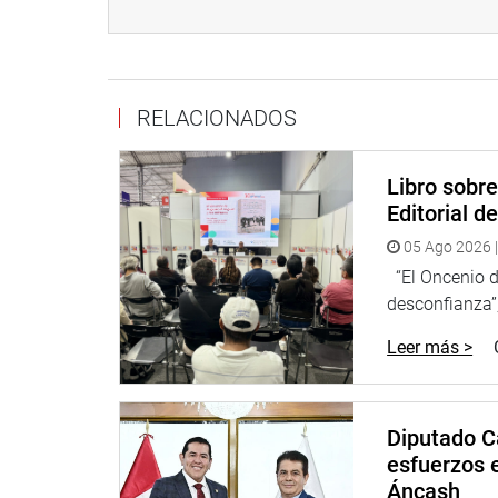
Uruguay, Argentina, Brasil, Chile, Colombia, Boliv
programas como Pensión 65 y Juntos que apoyan a
Elías Varas Meléndez, ejerciendo el liderazgo al se
RELACIONADOS
Lima, 08 de noviembre de 2022
DESPACHO CONGRESAL
Libro sobr
Editorial d
05 Ago 2026 |
“El Oncenio de
desconfianza”,
Leer más >
Diputado C
esfuerzos e
Áncash