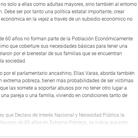
 no solo a ellas como adultas mayores, sino también al entorno
. Debe ser por tanto una política estatal importante, crear
 económica en la vejez a través de un subsidio económico no
 de 60 años no forman parte de la Población Económicamente
ínimo que coberture sus necesidades básicas para tener una
laron por el bienestar de sus familias que se encuentran
la sociedad.
o por el parlamentario ancashino, Elías Varas, aborda también
n extrema pobreza, tienen más probabilidades de ser víctimas
ue las somete a soportar abusos por no tener otro lugar a
 una pareja o una familia, viviendo en condiciones tanto de
.
Ley que Declara de Interés Nacional y Necesidad Pública la
yores de 60 años en Extrema Pobreza, se indica que esto,
vida y que este grupo etario pueda gozar de una vejez más
ibutivas, el proyecto de ley presentó modelos de países como