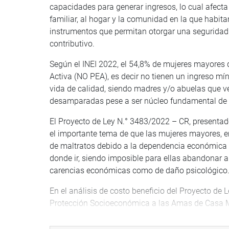
capacidades para generar ingresos, lo cual afecta
familiar, al hogar y la comunidad en la que habitan
instrumentos que permitan otorgar una seguridad
contributivo.
Según el INEI 2022, el 54,8% de mujeres mayores
Activa (NO PEA), es decir no tienen un ingreso m
vida de calidad, siendo madres y/o abuelas que ve
desamparadas pese a ser núcleo fundamental de 
El Proyecto de Ley N.° 3483/2022 – CR, presentad
el importante tema de que las mujeres mayores, e
de maltratos debido a la dependencia económica q
donde ir, siendo imposible para ellas abandonar a
carencias económicas como de daño psicológico
En el análisis de costo beneficio del Proyecto de 
Protección Socioeconómica a las Amas de Casa Ma
debe ser visto como una inversión en calidad de 
segura. Como antecedentes de pensiones no contr