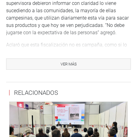
supervisora debieron informar con claridad lo viene
sucediendo a las comunidades, la mayoría de ellas
campesinas, que utilizan diariamente esta vía para sacar
sus productos y que hoy se ven perjudicadas. “No debe
jugarse con la expectativa de las personas” agregó.
Aclaró que esta fiscalización no es campaña, como si lo
está haciendo su gerente de infraestructura que viene
realizando pintas con su nombre para ser alcalde de
VER MÁS
Huancayo. “Si está en campaña no es correcto ni ético
que siga manejando el dinero del erario nacional”
Sugirió que se confié más en los alcaldes para apoyar
RELACIONADOS
con las obras pequeñas. Mientras que la región debe
dedicarse a las más granes como represas. “Sí acá
hiciéramos represas, como serían de productivos
nuestros valles y no estarían esperando las lluvias”
manifestó.
El parlamentario cuestionó finalmente la ausencia de los