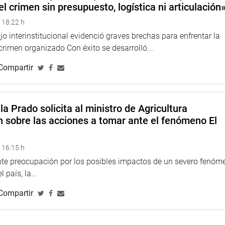
el crimen sin presupuesto, logística ni articulación
 18:22 h
o interinstitucional evidenció graves brechas para enfrentar la
 crimen organizado Con éxito se desarrolló...
 Chorrillos, distrito certificado como
“Ciudad Árbol 2024”
por
Compartir
rograma mundial
Tree Cities of the World
, debido a sus esfuerzos
 sostenibilidad urbana, con más de 12 mil árboles sembrados,
ón.
la Prado solicita al ministro de Agricultura
a historia del Perú y de la región andina; también demuestra
n sobre las acciones a tomar ante el fenómeno El
lidad, la recuperación de espacios públicos y el compromiso
 16:15 h
aprobada destaca que esta expresión ritual fue declarada
ente preocupación por los posibles impactos de un severo fenóm
5 y que, mediante Ley n.° 30691, el Estado peruano declaró el
 país, la...
de las Tijeras, con el objetivo de salvaguardar y conservar
Compartir
010, en Nairobi, Kenia, el Comité Intergubernamental de la