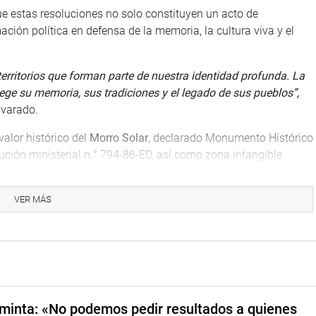
ue estas resoluciones no solo constituyen un acto de
ción política en defensa de la memoria, la cultura viva y el
territorios que forman parte de nuestra identidad profunda. La
tege su memoria, sus tradiciones y el legado de sus pueblos”,
lvarado.
valor histórico del
Morro Solar
, declarado Monumento Histórico
ución ministerial n.° 794-86-ED, así como zona intangible
ste espacio constituye uno de los principales testimonios
rra del Pacífico y posee, además, un importante valor
VER MÁS
o, asentamiento de la cultura Ichma y posteriormente centro
minta: «No podemos pedir resultados a quienes