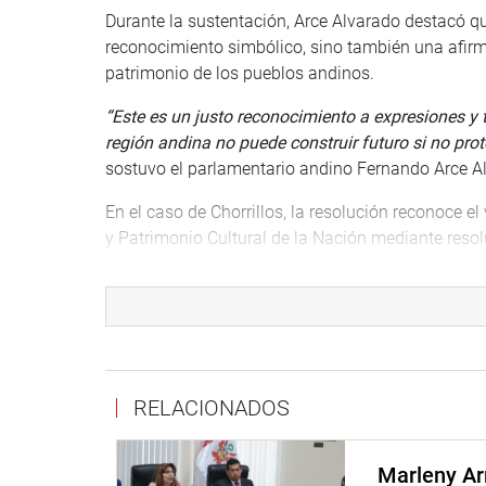
Durante la sustentación, Arce Alvarado destacó q
reconocimiento simbólico, sino también una afirma
patrimonio de los pueblos andinos.
“Este es un justo reconocimiento a expresiones y 
región andina no puede construir futuro si no pro
sostuvo el parlamentario andino Fernando Arce A
En el caso de Chorrillos, la resolución reconoce el 
y Patrimonio Cultural de la Nación mediante resol
desde 1977 y sitio histórico de batalla en 2017. E
materiales de los hechos ocurridos durante la Gue
arqueológico por la presencia del sitio Armatamb
administrativo inca.
RELACIONADOS
Marleny Ar