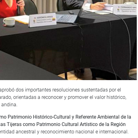
aprobó dos importantes resoluciones sustentadas por el
ado, orientadas a reconocer y promover el valor histórico,
n andina.
omo Patrimonio Histórico-Cultural y Referente Ambiental de la
as Tijeras como Patrimonio Cultural Artístico de la Región
dentidad ancestral y reconocimiento nacional e internacional.