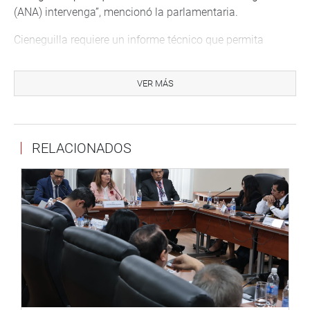
(ANA) intervenga”, mencionó la parlamentaria.
Cieneguilla requiere un informe técnico que permita
conocer a detalle los riesgos de los centros poblados que
se encuentran asentados en las zonas más vulnerables
VER MÁS
para poder ejecutar obras y así proteger la integridad
física de los pobladores.
Otro de los puntos a tratar durante la reunión fue el de la
RELACIONADOS
descolmatación del río Lurín y la delimitación de la franja
marginal de las quebradas de Río Seco, El Molle, Tinajas,
Huaycán, Antivales, Piedra Lisa y Quebrada Seca.
“Hemos exigido que se inicien los trabajos de prevencion.
El fenómeno El Niño es un peligro latente para los vecinos
de Cieneguilla, es necesario que se ponga en ejecución un
plan que mitigue los efectos del niño costero”, finalizó
Calle Lobatón.
DESPACHO CONGRESAL