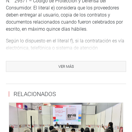
N. ° 29571 – Código de Protección y Defensa del
Consumidor. El literal e) considera que los proveedores
deben entregar al usuario, copia de los contratos y
documentos relacionados cuando fueron celebrados por
escrito, en máximo quince días hábiles.
Según lo dispuesto en el literal f), si la contratación es vía
electrónica, telefónica o sistema de atención
automatizado, el proveedor es responsable de acreditar
que la información fue puesta oportunamente a
VER MÁS
disposición del consumidor y que este aceptó los
términos contratados.
Lima, 01 de agosto de 2022
RELACIONADOS
DESPACHO CONGRESO