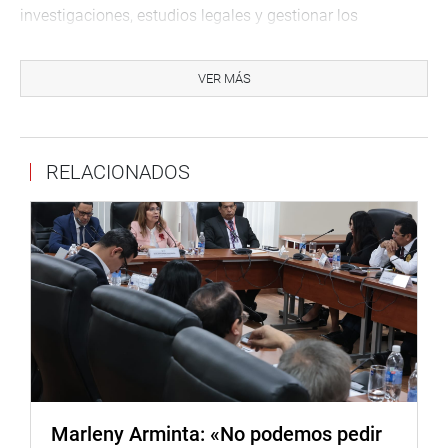
investigaciones, estudios legales y gestionar los
proyectos normativos necesarios que permitan proponer
soluciones para que los sectores populares de peruanos
VER MÁS
emprendedores puedan generar capital (Capital Perú),
durante el periodo parlamentario 2021 – 2026”.
La labor principal de la comisión es construir una agenda
RELACIONADOS
para la formalización y el fortalecimiento de las pequeñas
unidades productivas efectivas. Para lograrlo requerimos
que ustedes nos presenten de manera sincera sus
principales problemas para comenzar a reactivar a las
pequeñas y medianas empresas que ejercen labores de
producción en nuestro país.
Lima, 23 de mayo de 2022
COMISIÓN ESPECIAL MULTIPARTIDARIA CAPITAL PERÚ
Marleny Arminta: «No podemos pedir