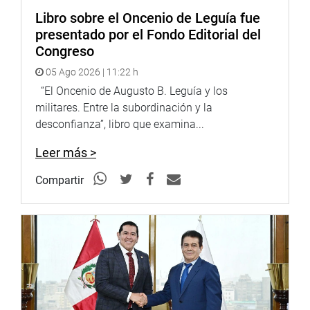
enaltecen el departamento de Ayacucho, en el mundo.
Libro sobre el Oncenio de Leguía fue
presentado por el Fondo Editorial del
La ceremonia, se realizará el día viernes 04 de noviembre,
Congreso
en el auditorio Alberto Andrade Carmona del edificio Juan
05 Ago 2026 | 11:22 h
Santos Atahualpa del Congreso de la República, a las 10
“El Oncenio de Augusto B. Leguía y los
a.m.
militares. Entre la subordinación y la
desconfianza”, libro que examina...
Lima, 3 de noviembre de 2022
Leer más >
DESPACHO CONGRESAL
Compartir