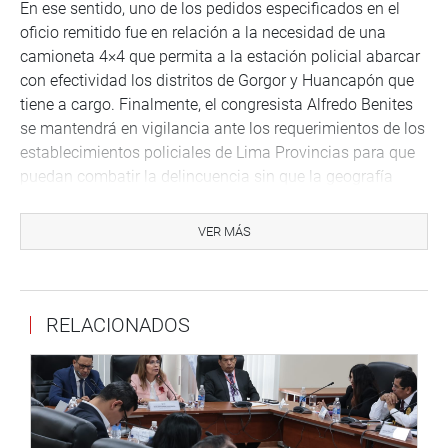
En ese sentido, uno de los pedidos especificados en el
oficio remitido fue en relación a la necesidad de una
camioneta 4×4 que permita a la estación policial abarcar
con efectividad los distritos de Gorgor y Huancapón que
tiene a cargo. Finalmente, el congresista Alfredo Benites
se mantendrá en vigilancia ante los requerimientos de los
establecimientos policiales de Lima Provincias para que
puedan combatir la delincuencia sin que la geografía
agreste y la carencia de recursos frenen o dificulten su
labor.
VER MÁS
Lima, 12 de mayo de 2021
RELACIONADOS
DESPACHO CONGRESAL