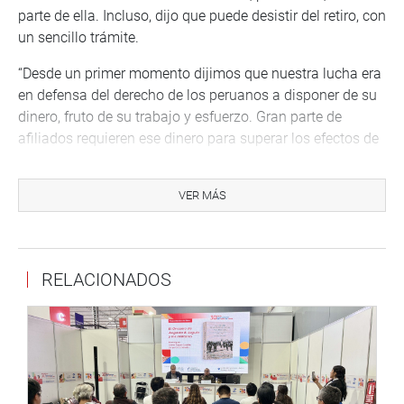
parte de ella. Incluso, dijo que puede desistir del retiro, con
un sencillo trámite.
“Desde un primer momento dijimos que nuestra lucha era
en defensa del derecho de los peruanos a disponer de su
dinero, fruto de su trabajo y esfuerzo. Gran parte de
afiliados requieren ese dinero para superar los efectos de
la crisis que golpea a sus familias”, sostuvo y recalcó que
“Podemos Perú nunca legislará de espaldas a la
VER MÁS
necesidad popular ni se pondrá al lado de interés de
poderosos grupos económicos”.
Sostuvo que su lucha para aprobar esta norma era por la
RELACIONADOS
urgencia de aprobar este instrumento que les permita a
miles de familias superar la grave recesión que
enfrentamos y advirtió que las cifras sobre la inflación
están siendo maquilladas.
“Es necesario que las familias que ya sufren los efectos