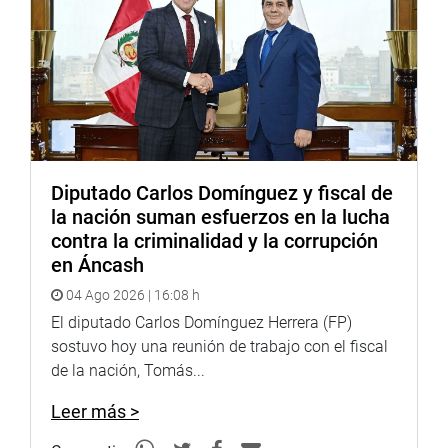
“Este ha sido un triunfo del pueblo. Las multitudinarias
marchas realizadas lideradas por Podemos Perú han
servido para exigir a los parlamentarios y al Ejecutivo
para lograrlo. Nuestra vigilancia constante y nuestra
insistencia logró la aprobación en el Pleno, su rápida
promulgación por parte del gobierno y hoy la SBS publicó
el reglamento que hace viable el retiro esperado por
millones de peruanos”, señaló el líder de Podemos Perú.
Diputado Carlos Domínguez y fiscal de
la nación suman esfuerzos en la lucha
contra la criminalidad y la corrupción
en Áncash
04 Ago 2026 | 16:08 h
El diputado Carlos Domínguez Herrera (FP)
sostuvo hoy una reunión de trabajo con el fiscal
de la nación, Tomás...
Leer más >