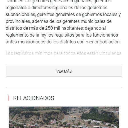
También los gerentes generales regionales, gerentes
regionales o directores regionales de los gobiernos
subnacionales, gerentes generales de gobiernos locales y
provinciales, además de los gerentes municipales de
distritos de más de 250 mil habitantes; dejando al
reglamento de la ley los requisitos para los funcionarios
antes mencionados de los distritos con menor población.
Los requisitos mínimos para todos ellos están vinculados
a la formación académica, contar con el título profesional,
técnico o maestría y poseer con experiencia profesional
VER MÁS
referida al puesto o cargo, la función o materia y
trayectoria en el sector público.
Por otro lado, el dictamen establece como impedimentos
RELACIONADOS
para asumir los cargos antes mencionados los
siguientes:
-Tener sentencia condenatoria emitida en primera
instancia, en calidad de autoras o cómplices, por la
comisión de delito doloso.