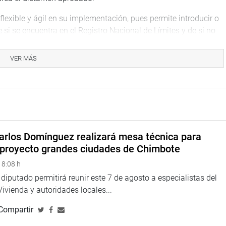
exible y ágil en su implementación, pues permite introducir o
si se encuentra en el Registro Nacional de Límites y de si no
VER MÁS
s locales puedan realizar inversiones en agua, seneamiento,
ización Territorial de la PCM, Jorge Rimarachín, se mostró de
 circunscripciones del país cuentan con la totalidad de sus
arlos Domínguez realizará mesa técnica para
l proyecto grandes ciudades de Chimbote
«proceso simplificado y más breve en aquellos casos en los
 8:08 h
 diputado permitirá reunir este 7 de agosto a especialistas del
Vivienda y autoridades locales...
Compartir