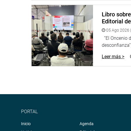
Libro sobr
Editorial d
05 Ago 2026 |
“El Oncenio de
desconfianza”,
Leer más >
PORTAL
Inicio
Agenda