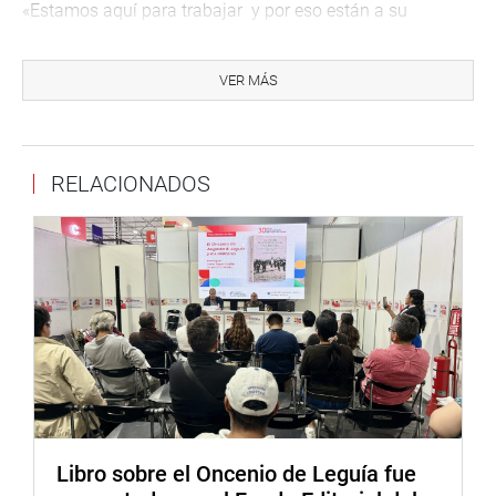
«Estamos aquí para trabajar y por eso están a su
disposicióntodo mi equipo técnico. Y si tengoque
continuar viajando al interior del país como lo vengo
VER MÁS
haciendo desde el año pasado, lo haré. Ustedes díganme
dónde quiere que vaya y ahí estaré», subrayó.
En ese contexto, se acordó por ejemplo que se visitará en
RELACIONADOS
los próximos días, la provincia de Cañete para evaluar el
avance del hospital regional. Además se invitará a la
siguiente sesión de la comisión, al representante del
Centro Nacional de Abastecimiento de Recursos
Estratégicos (CENARES) por el desabastecimiento de
medicinas de esa zona.
En ese sentido se dirigió especialmente a todos los
dirigentes agrarios, de transportes y minería que
concurran a la comisión que preside «para poder llegar a
un diálogo respecto a los proyectos de ley que el Poder
Ejecutivo ha enviado».
Libro sobre el Oncenio de Leguía fue