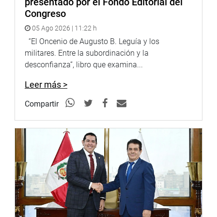
presentado por el Fondo Editorial del
«El Congreso de la República y en especial la Comisión de
Congreso
Descentralización que yo presido, lo estamos esperando
05 Ago 2026 | 11:22 h
para dialogar», anotó.
“El Oncenio de Augusto B. Leguía y los
Asistieron a la reunión el gobernador de la región Lima,
militares. Entre la subordinación y la
Ricardo Chavarría y la consejera regional, Alexandra
desconfianza”, libro que examina...
Canales; el alcalde de Barranca, Ricardo Zender; de
Leer más >
Cañete Segundo Díaz; de Oyón Reynaldo Alcócer; de
Huaura, Hugo Echegaray; de Canta Víctor Quijada y el
Compartir
director regional de Salud, Félix Palomo, entre otras
autoridades.
Lima, 23 de abril de 2022
DESPACHO CONGRESAL