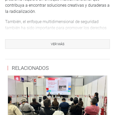
contribuya a encontrar soluciones creativas y duraderas a
la radicalización.
También, el enfoque multidimensional de seguridad
también ha sido importante para promover los derechos
humanos y la democracia en los países andinos. El
enfoque ha ayudado a abordar cuestiones como la
VER MÁS
corrupción, la desigualdad de género y la exclusión social
que socavan los derechos humanos y la democracia.
En resumen, el enfoque multidimensional de seguridad ha
RELACIONADOS
tenido un tremendo impacto en los países andinos al
ayudar a abordar diversos desafíos de seguridad que
amenazan la estabilidad y el desarrollo de estos países.
Por lo tanto, es fundamental que estos países continúen
implementando y fortaleciendo medidas de seguridad
multidimensionales para el crecimiento y el desarrollo
sostenibles.