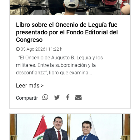
En esta línea, como Parlamentario Andino, con el
propósito de abordar esta temática a profundidad,
organizaré el Simposio sobre “Seguridad
Multidimensional y su impacto en la Región Andina” el
Libro sobre el Oncenio de Leguía fue
viernes 02 de junio a las 10:00 a.m. en el auditorio de la
presentado por el Fondo Editorial del
Escuela Superior de Guerra del Ejercito, Chorrillos. Este
Congreso
evento contará con la participación de expertos de
05 Ago 2026 | 11:22 h
seguridad de talla internacional.
“El Oncenio de Augusto B. Leguía y los
militares. Entre la subordinación y la
Lima 26 de mayo de 2023
desconfianza”, libro que examina...
Leer más >
PARLAMENTO ANDINO
Compartir