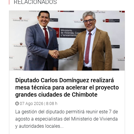
RELACIONADOS
información oficial sobre la cobertura de vacunados
porque, de acuerdo con el informe de
Pan American
Journal of Public Health
(Revista Panamericana de Salud
Pública), el porcentaje en el Perú es bajo y el costo per
cápita de vacuna es el doble en comparación a otros
países.
Además, pidió que se informe cuántas vacunas que están
en los almacenes ya han prescrito y lamentó que el
ministro de Salud haya admitido que los productores de
las vacunas cambiaron la fecha de vencimiento. También
solicitó que se informe si hubo o no estudio científico
Diputado Carlos Domínguez realizará
para este cambio de fecha y que se precise cuántas
mesa técnica para acelerar el proyecto
vacunas ya se habían vencido cuando se produjo el
grandes ciudades de Chimbote
cambio.
07 Ago 2026 | 8:08 h
La gestión del diputado permitirá reunir este 7 de
Lima, 31 de agosto de 2022
agosto a especialistas del Ministerio de Vivienda
DESPACHO DEL CONGRESISTA ALEJANDRO AGUINAGA
y autoridades locales...