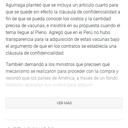
Aguinaga planteó que se incluya un artículo cuarto para
que se quede sin efecto la cláusula de confidencialidad a
fin de que se pueda conocer los costos y la cantidad
precisa de vacunas, e insistirá en su propuesta cuando el
tema llegue al Pleno. Agregó que en el Perú no hubo
transparencia para la adquisición de estas vacunas bajo
el argumento de que en los contratos se establecía una
cláusula de confidencialidad.
También demandó a los ministros que precisen qué
mecanismo se realizaron para proceder con la compra y
recordó que los países de América, a través de un fondo
rotatorio, abaratan sus costos para adquirir
medicamentos. “Una cosa es compra 20 millones de
dosis aisladamente para un país y otra adquirir, mediante
VER MÁS
este fondo, 500 o 600 millones para un grupo de países”,
enfatizó.
El legislador lambayecano consideró necesario conocer la