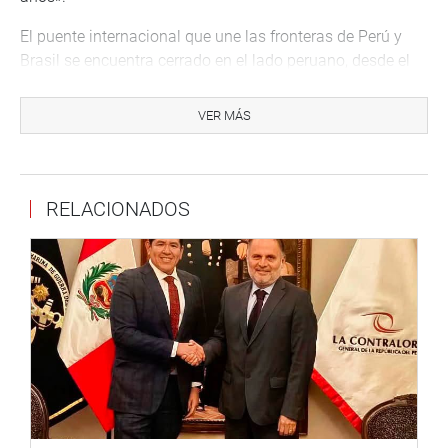
El puente internacional que une las fronteras de Perú y
Brasil se encuentra cerrado en el lado peruano, desde el
inicio de la pandemia, como prevención para evitar la
propagación de la COVID-19.
VER MÁS
Del lado brasileño la frontera se encuentra abierta.
“Mantener el cierre de la frontera solo perjudica a una
RELACIONADOS
economía que depende mucho del flujo fronterizo entre
ambas ciudades” (Iñapari, Perú; y Assis, Brasil), manifestó
el legislador por Madre de Dios.
El congresista Eduardo Salhuana adelantó que reiterará
su solicitud de apertura del Puente de la Integración, al
presidente del Consejo de Ministros, Guido Bellido.
Lima, 26 de setiembre de 2021