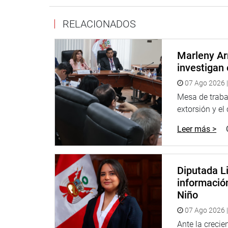
RELACIONADOS
Marleny Ar
investigan 
07 Ago 2026 |
Mesa de trabaj
extorsión y el
Leer más >
Diputada Li
informació
Niño
07 Ago 2026 |
Ante la creci