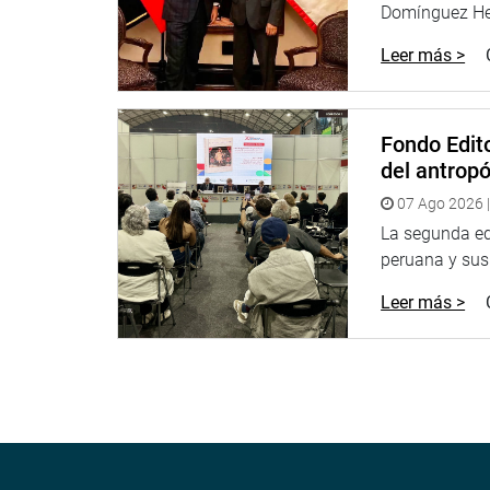
Domínguez Her
Leer más >
Fondo Edito
del antrop
07 Ago 2026 |
La segunda edi
peruana y sus 
Leer más >