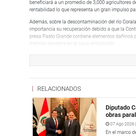
beneficiará a un promedio de 3,000 agricultores d
rentabilidad lo que representa un gran impulso p
Además, sobre la descontaminación del río Corala
importancia su recuperación debido a que la Contr
presa Pasto Grande contiene elementos dañinos p
metales pesados en el agua embalsada.
También estuvo presente el viceminstro de Agricul
Pastor, quien expuso sobre la “Ampliación de front
alternativas de financiamiento de créditos agrario
Al finalizar la sesión se dio inicio a la Audiencia 
RELACIONADOS
que tienen en la región y agradecieron a la Comis
llega a Moquegua.
Diputado C
COMISIÓN AGRARIA DEL CONGRESO DE LA REP
obras paral
07 Ago 2026 |
En el marco de