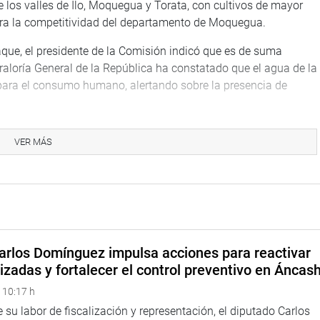
e los valles de Ilo, Moquegua y Torata, con cultivos de mayor
ara la competitividad del departamento de Moquegua.
que, el presidente de la Comisión indicó que es de suma
aloría General de la República ha constatado que el agua de la
ara el consumo humano, alertando sobre la presencia de
tura Familiar e Infraestructura Agraria y Riego, Ivan Ramos
VER MÁS
era agrícola, problemática de la mosca de la fruta y
s para la agricultura familiar en la región Moquegua”.
Pública, en la cual los agricultores expusieron la problemática
ión Agraria, debido a que explicaron que es la primera vez que
arlos Domínguez impulsa acciones para reactivar
ÚBLICA
izadas y fortalecer el control preventivo en Áncas
 10:17 h
 su labor de fiscalización y representación, el diputado Carlos