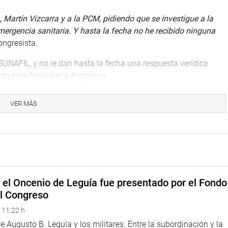
, Martín Vizcarra y a la PCM, pidiendo que se investigue a la
ergencia sanitaria. Y hasta la fecha no he recibido ninguna
ongresista.
 SUNAFIL, y no le dan hasta la fecha una respuesta verídica
o para fiscalizar a Antamina.
miento de las directivas sanitarias de atención y aislamiento
VER MÁS
ha son 210 trabajadores con COVID-19 de la compañía minera
ente cuando se inició el estado de emergencia. Siguieron
autoridades.
ner mayor atención a los trabajadores mineros, no se les
e el Oncenio de Leguía fue presentado por el Fondo
esgo”
, puntualizó el congresista Betto Barrionuevo.
el Congreso
 11:22 h
 Augusto B. Leguía y los militares. Entre la subordinación y la