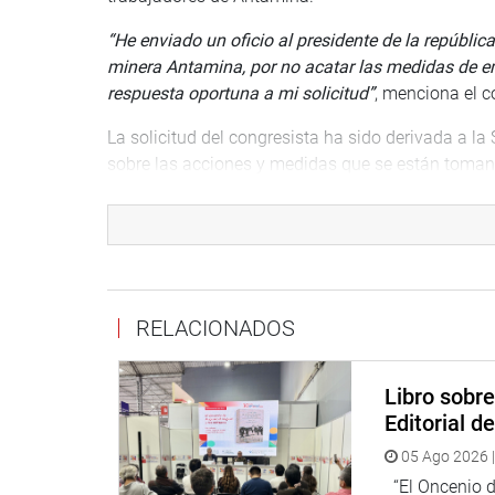
“He enviado un oficio al presidente de la república
minera Antamina, por no acatar las medidas de em
respuesta oportuna a mi solicitud”
, menciona el c
La solicitud del congresista ha sido derivada a la
sobre las acciones y medidas que se están tomand
El gobierno central no está fiscalizando el cumpli
social en los campamentos mineros, hasta la fec
Antamina, en Áncash.
Muchas mineras no paralizaron sus labores totalm
RELACIONADOS
operando de manera irregular con la venia de las 
“El gobierno y las empresas mineras tienen que po
Libro sobr
puede abandonar ni permitir que su salud corra ri
Editorial d
Lima, 12 de mayo de 2020
05 Ago 2026 |
DESPACHO CONGRESAL
“El Oncenio de