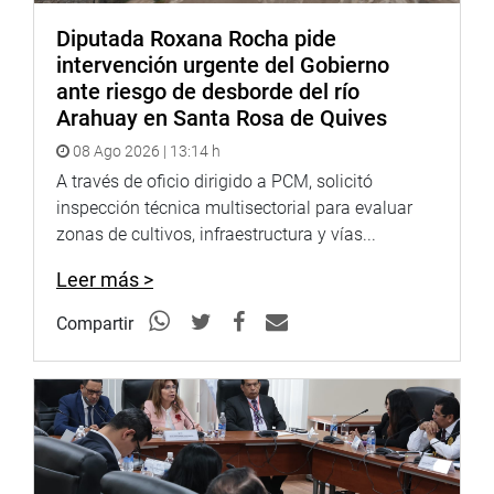
España y Letrada de la Comisión de Justicia, Piedad
García-Escudero Márquez, doctora en Derecho por la
Diputada Roxana Rocha pide
Universidad Complutense de Madrid y catedrática de
intervención urgente del Gobierno
Derecho Constitucional en la referida universidad.
ante riesgo de desborde del río
Arahuay en Santa Rosa de Quives
Las inscripciones para participar en el curso-taller, se
08 Ago 2026 | 13:14 h
reciben en el Centro de Estudios Constitucionales y
A través de oficio dirigido a PCM, solicitó
Parlamentarios del Congreso.
inspección técnica multisectorial para evaluar
zonas de cultivos, infraestructura y vías...
Lima, 17 de noviembre de 2021
Leer más >
PRIMERA VICEPRESIDENCIA
Compartir