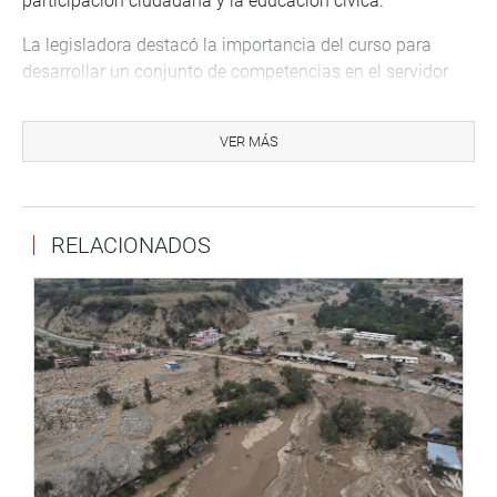
participación ciudadana y la educación cívica.
La legisladora destacó la importancia del curso para
desarrollar un conjunto de competencias en el servidor
parlamentario y asesores congresales, necesarios para
una eficaz gestión parlamentaria que contribuya a la
VER MÁS
generación de iniciativas legislativas y promuevan
mejoras de oportunidades, y bienestar para la población.
El curso, que culminará el 29 de noviembre próximo,
RELACIONADOS
cuenta con destacados expositores nacionales e
internacionales, quienes impartirán conceptos referidos a
la normativa y aplicación de la técnica legislativa, el
contexto de legitimación de la ley, técnica legislativa
comparada (América del Sur) y la experiencia peruana en
técnica parlamentaria.
La presentación académica del curso estuvo a cargo de
jefa del Departamento de Estudios Jurídicos en la
Secretaría General del Congreso de los Diputados de