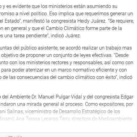
 y es evidente que los ministerios están asumiendo su
miso a nivel político. Eso implica que requerimos generar un
l Estado”, manifestó la congresista Heidy Juárez. “Se requiere,
n en general y que el Cambio Climático forme parte de la
s una tarea pendiente”, indicó Juárez.
untas del público asistente, se acordó realizar un trabajo mas
 el objetivo de proponer un conjunto de leyes efectivas. “Desde
nto con los ministerios rectores y responsables, así como con
do, para poder aterrizar en un marco normativo eficiente y con
o de las consecuencias del cambio climático con éxito”, indicó
ro del Ambiente Dr. Manuel Pulgar Vidal y del congresista Edgar
rindaron una mirada general al proceso. Como expositores, por
ni Salinas, viceministro de Desarrollo Estratégico de los
Minam); Ana Teresa Lecaros Terry, directora de Medioambiente
aler Cerna, directora general de Asuntos Ambientales del
nelistas asistieron Alberto de Belaunde, excongresista y