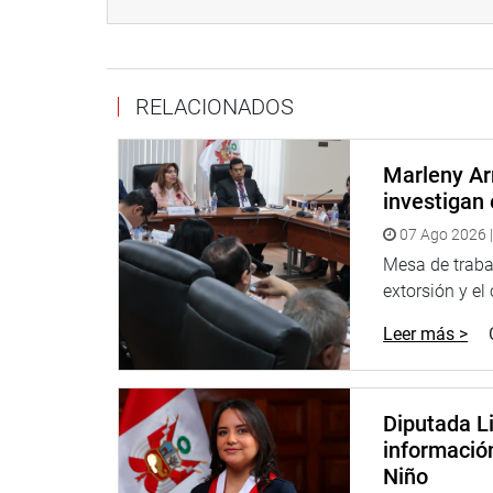
expresidente de la Comisión Especial de Cambio C
Ciudadano Frente al Cambio Climático.
DESPACHO CONGRESAL
RELACIONADOS
Marleny Ar
investigan 
07 Ago 2026 |
Mesa de trabaj
extorsión y el
Leer más >
Diputada Li
informació
Niño