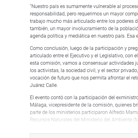
“Nuestro país es sumamente vulnerable al proceso
responsabilidad, pero requerimos un mayor compro
trabajo mucho más articulado entre los poderes de
también, un mayor involucramiento de la població
agenda política y mediática en nuestro país. Esa e
Como conclusión, luego de la participación y preg
articulado entre el Ejecutivo y el Legislativo, con
esta comisión, vamos a consensuar actividades ju
los activistas, la sociedad civil, y el sector priva
vocación de futuro que nos permita afrontar el ret
Juárez Calle.
El evento contó con la participación del exminist
Málaga, vicepresidente de la comisión, quienes b
parte de los ministerios participaron Alfredo Mama
Recursos Naturales del Ministerio del Ambiente (
del Ministerio de Relaciones Exteriores; y Karla V
Ministerio de Desarrollo Agrario y Riego. Como pa