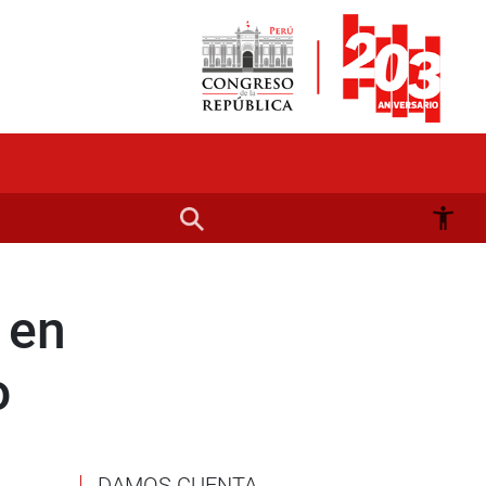
 en
o
DAMOS CUENTA