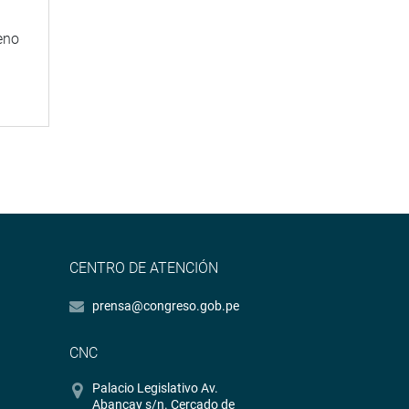
eno
CENTRO DE ATENCIÓN
prensa@congreso.gob.pe
CNC
Palacio Legislativo Av.
Abancay s/n. Cercado de