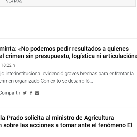
VER MÁS
limático y Osver Polo, representante del Movimiento
minta: «No podemos pedir resultados a quienes
el crimen sin presupuesto, logística ni articulación
 18:22 h
o interinstitucional evidenció graves brechas para enfrentar la
 crimen organizado Con éxito se desarrolló...
Compartir
la Prado solicita al ministro de Agricultura
n sobre las acciones a tomar ante el fenómeno El