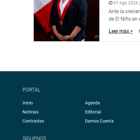
07 Ago 2026 |
Ante la creci
de El Niño en el
Leer más >
PORTAL
Inicio
Agenda
Noticias
Editorial
Contrastes
Damos Cuenta
SÍGUENOS