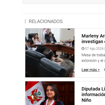
participación para que la voz de niñas, niños y 
los afectan, consolidando así el principio de que “
DESPACHO CONGRESAL
RELACIONADOS
Marleny Ar
investigan 
07 Ago 2026 |
Mesa de trabaj
extorsión y el
Leer más >
Diputada Li
informació
Niño