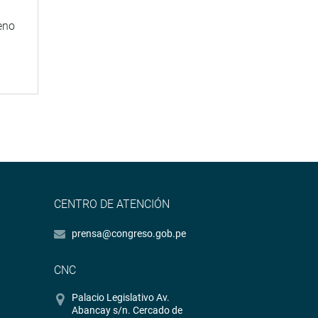
eno
CENTRO DE ATENCIÓN
prensa@congreso.gob.pe
CNC
Palacio Legislativo Av.
Abancay s/n. Cercado de