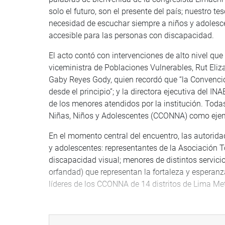
solo el futuro, son el presente del país; nuestro t
necesidad de escuchar siempre a niños y adolesc
accesible para las personas con discapacidad.
El acto contó con intervenciones de alto nivel que
viceministra de Poblaciones Vulnerables, Rut Eliz
Gaby Reyes Gody, quien recordó que “la Convenció
desde el principio”; y la directora ejecutiva del I
de los menores atendidos por la institución. Todas
Niñas, Niños y Adolescentes (CCONNA) como ejemp
En el momento central del encuentro, las autorid
y adolescentes: representantes de la Asociación 
discapacidad visual; menores de distintos servicio
orfandad) que representan la fortaleza y esperanza
líderes de los CCONNA de 14 distritos de Lima Met
Con esta iniciativa, la Comisión de Protección a 
legislativo de protección integral de la infanci