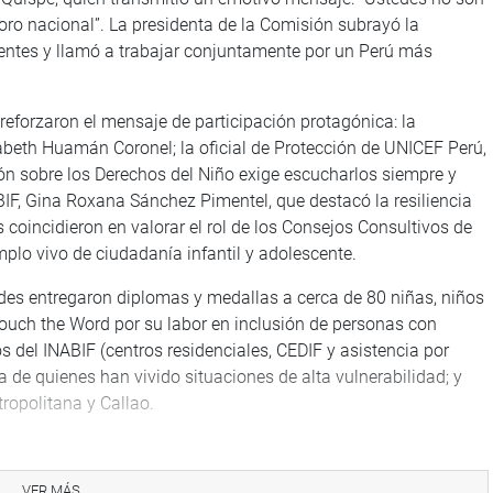
esoro nacional”. La presidenta de la Comisión subrayó la
entes y llamó a trabajar conjuntamente por un Perú más
 reforzaron el mensaje de participación protagónica: la
abeth Huamán Coronel; la oficial de Protección de UNICEF Perú,
n sobre los Derechos del Niño exige escucharlos siempre y
NABIF, Gina Roxana Sánchez Pimentel, que destacó la resiliencia
 coincidieron en valorar el rol de los Consejos Consultivos de
lo vivo de ciudadanía infantil y adolescente.
ades entregaron diplomas y medallas a cerca de 80 niñas, niños
Touch the Word por su labor en inclusión de personas con
s del INABIF (centros residenciales, CEDIF y asistencia por
 de quienes han vivido situaciones de alta vulnerabilidad; y
ropolitana y Callao.
la Infancia reafirma su compromiso como principal espacio
a y anuncia que continuará impulsando mecanismos reales de
VER MÁS