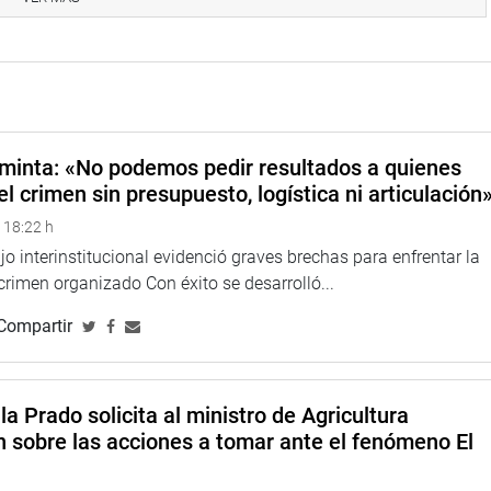
adolescentes sea tomada en cuenta en todas las decisiones que
el liderazgo no tiene edad”.
minta: «No podemos pedir resultados a quienes
el crimen sin presupuesto, logística ni articulación
 18:22 h
o interinstitucional evidenció graves brechas para enfrentar la
 crimen organizado Con éxito se desarrolló...
Compartir
la Prado solicita al ministro de Agricultura
n sobre las acciones a tomar ante el fenómeno El