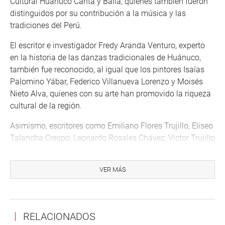
Cultural Huánuco Canta y Baila, quienes también fueron
distinguidos por su contribución a la música y las
tradiciones del Perú.
El escritor e investigador Fredy Aranda Venturo, experto
en la historia de las danzas tradicionales de Huánuco,
también fue reconocido, al igual que los pintores Isaías
Palomino Yábar, Federico Villanueva Lorenzo y Moisés
Nieto Alva, quienes con su arte han promovido la riqueza
cultural de la región.
Asimismo, escritores como Emiliano Flores Trujillo, Eliseo
Talancha Crespo, Leonardo Rosales Chávez, Víctor Trujillo
Murillo, Pablo Lezameta Apac y Napzaly Dionicio Avila,
que fueron homenajeados por su labor literaria y su
VER MÁS
compromiso con la preservación de la identidad cultural
huanuqueña.
La congresista Elizabeth Medina Hermosilla, al entregar
RELACIONADOS
los reconocimientos, resaltó la perseverancia, dedicación