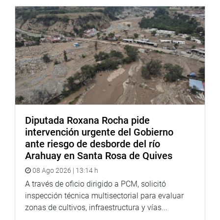
y talento de cada uno de los homenajeados,
especialmente de los gestores y promotores culturales
quienes, con su trabajo, inspiran tanto a las generaciones
actuales como a las futuras a valorar y mantener vivas
las tradiciones huanuqueñas.
Diputada Roxana Rocha pide
intervención urgente del Gobierno
ante riesgo de desborde del río
Arahuay en Santa Rosa de Quives
08 Ago 2026 | 13:14 h
A través de oficio dirigido a PCM, solicitó
inspección técnica multisectorial para evaluar
zonas de cultivos, infraestructura y vías...