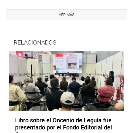
especialista en sostenibilidad; Crisólogo Cáceres,
representante de Consumers International; y Jaime
VER MÁS
Delgado Zegarra, especialista en derechos del
consumidor.
Como parte del evento, se presentará la nueva Guía del
RELACIONADOS
Consumidor, un documento clave para fortalecer el
conocimiento y empoderamiento de los ciudadanos en
sus derechos de consumo. Esta guía cuenta con un
directorio con información útil sobre las instituciones,
tanto públicas como privadas, responsables de recibir,
tramitar y resolver reclamos, denuncias, demandas y
solicitudes.
Prensa CODECO
Marx Silva 973464295
Libro sobre el Oncenio de Leguía fue
presentado por el Fondo Editorial del