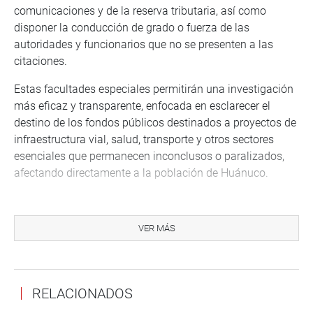
comunicaciones y de la reserva tributaria, así como
disponer la conducción de grado o fuerza de las
autoridades y funcionarios que no se presenten a las
citaciones.
Estas facultades especiales permitirán una investigación
más eficaz y transparente, enfocada en esclarecer el
destino de los fondos públicos destinados a proyectos de
infraestructura vial, salud, transporte y otros sectores
esenciales que permanecen inconclusos o paralizados,
afectando directamente a la población de Huánuco.
La decisión busca destapar el destino de millones de
soles del presupuesto público, hoy detenidos en
VER MÁS
proyectos inconclusos de salud, transporte e
infraestructura.
“No son simples trámites: hablamos de hospitales que
RELACIONADOS
nunca abrieron, carreteras abandonadas y recursos del
pueblo en riesgo. Vamos a investigar con todo el peso de