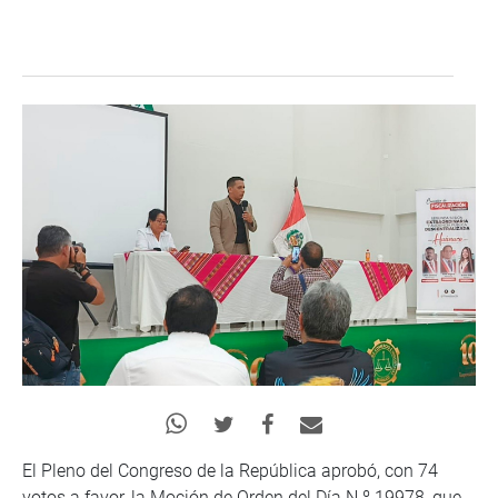
El Pleno del Congreso de la República aprobó, con 74
votos a favor, la Moción de Orden del Día N.º 19978, que