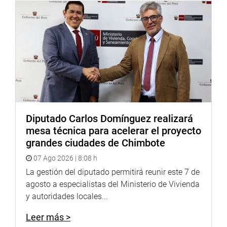
la ley”, advirtió la congresista Ariana Orué Medina,
secretaria de la Comisión de Fiscalización y Contraloría.
De esta manera, el Congreso de la República reafirma su
rol de control político y su compromiso de proteger los
intereses del Estado y garantizar la correcta ejecución de
los recursos públicos, promoviendo sanciones ejemplares
frente a cualquier acto de corrupción o negligencia en la
gestión pública.
Diputado Carlos Domínguez realizará
mesa técnica para acelerar el proyecto
grandes ciudades de Chimbote
07 Ago 2026 | 8:08 h
La gestión del diputado permitirá reunir este 7 de
agosto a especialistas del Ministerio de Vivienda
y autoridades locales...
Leer más >