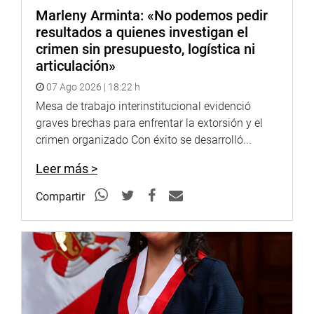
investigadores, con la finalidad de recibir sus
Marleny Arminta: «No podemos pedir
recomendaciones que permitan enriquecer la guía y
resultados a quienes investigan el
plantear distintas observaciones en materia de calidad
crimen sin presupuesto, logística ni
legislativa.
articulación»
La “Guía metodológica para la evaluación ex post de
07 Ago 2026 | 18:22 h
leyes y decretos legislativos”, está disponible en la página
Mesa de trabajo interinstitucional evidenció
web del Congreso de la República o en siguiente link:
graves brechas para enfrentar la extorsión y el
crimen organizado Con éxito se desarrolló...
https://www.congreso.gob.pe/Docs/calidadlegislativa/files
Leer más >
TERCERA VICEPRESIDENCIA DEL CONGRESO DE LA
REPÚBLICA
Compartir