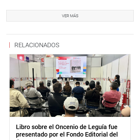
estará liderada por el congresista y presidente de la
Comisión de Producción, Micro y Pequeña Empresa y
VER MÁS
Cooperativas del Congreso de la República, Esdras
Medina Minaya.
De acuerdo a la agenda de la sesión se ha previsto tocar
RELACIONADOS
propuestas de normativas relacionadas al micro y
pequeño empresario, a la pesca artesanal e industrial, uso
de plásticos y la promoción de consumo de productos
hidrobiológicos.
Libro sobre el Oncenio de Leguía fue
presentado por el Fondo Editorial del