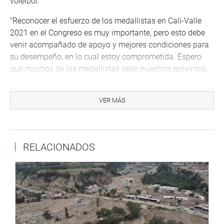
voleibol.
“Reconocer el esfuerzo de los medallistas en Cali-Valle
2021 en el Congreso es muy importante, pero esto debe
venir acompañado de apoyo y mejores condiciones para
su desempeño, en lo cual estoy comprometida. Espero
que muchos de los medallistas sean nuestros próximos
representantes en los próximos Juegos Panamericanos
Santiago 2023 y en los Juegos Olímpicos París 2024,
VER MÁS
siendo la consolidación de todo su trabajo y sacrificio”,
enunció la parlamentaria Gonzales.
Despacho de la congresista Diana Gonzales
RELACIONADOS