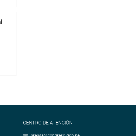
l
CENTRO DE ATENCIÓN
prensa@congreso.gob.pe