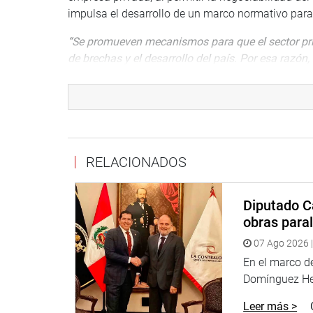
impulsa el desarrollo de un marco normativo para
“
Se promueven mecanismos para que el sector priva
de brechas y el desarrollo del país. Por esa razó
Impuestos se puedan desarrollar proyectos para la
la parlamentaria Gonzales.
DESPACHO CONGRESAL
RELACIONADOS
Diputado C
obras paral
07 Ago 2026 |
En el marco de
Domínguez Her
Leer más >