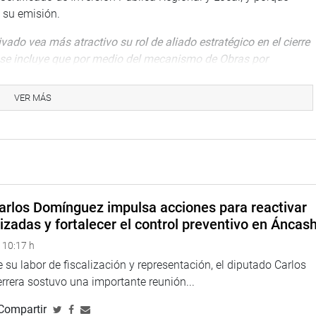
 su emisión.
do vea más atractivo su rol de aliado estratégico en el cierre
n, se incluye que por medio del mecanismo de Obras por
 reducción de la anemia y la desnutrición infantil”
, mencionó
VER MÁS
arlos Domínguez impulsa acciones para reactivar
izadas y fortalecer el control preventivo en Áncas
 10:17 h
 su labor de fiscalización y representación, el diputado Carlos
rera sostuvo una importante reunión...
Compartir