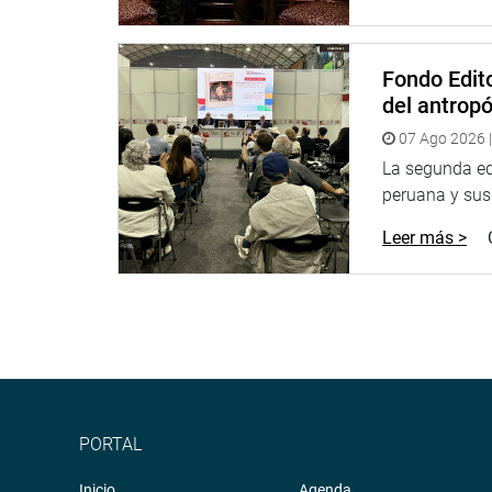
Fondo Edito
del antrop
07 Ago 2026 |
La segunda edi
peruana y sus 
Leer más >
PORTAL
Inicio
Agenda